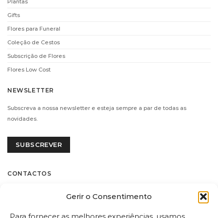
Plantas
Gifts
Flores para Funeral
Coleção de Cestos
Subscrição de Flores
Flores Low Cost
NEWSLETTER
Subscreva a nossa newsletter e esteja sempre a par de todas as
novidades.
SUBSCREVER
CONTACTOS
Flores.pt by Decoflorália
Gerir o Consentimento
Rua Castilho, 185 C
1070-051 – Lisboa
Para fornecer as melhores experiências, usamos