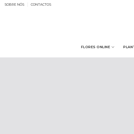
Skip
SOBRE NÓS
CONTACTOS
to
content
FLORES ONLINE
PLAN