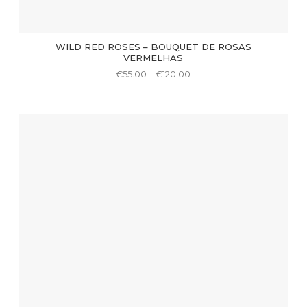
WILD RED ROSES – BOUQUET DE ROSAS
VERMELHAS
Price
€
55.00
–
€
120.00
range:
This
€55.00
through
product
€120.00
has
multiple
variants.
The
options
may
be
chosen
on
the
product
page