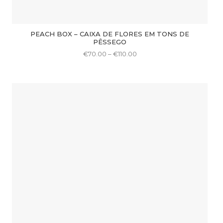
PEACH BOX – CAIXA DE FLORES EM TONS DE
PÊSSEGO
Price
€
70.00
–
€
110.00
range:
This
€70.00
through
product
€110.00
has
multiple
variants.
The
options
may
be
chosen
on
the
product
page