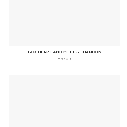
product
page
BOX HEART AND MOET & CHANDON
€
97.00