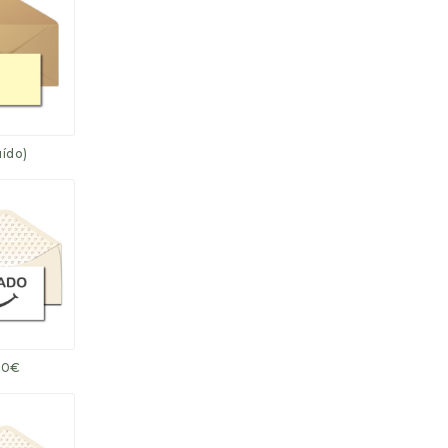
uído)
.50€