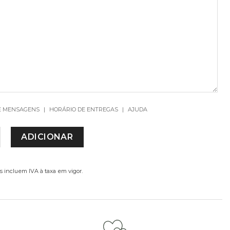
E MENSAGENS
|
HORÁRIO DE ENTREGAS
|
AJUDA
DE DE JARRA PASTEL
ADICIONAR
s incluem IVA à taxa em vigor.
ou champanhe.