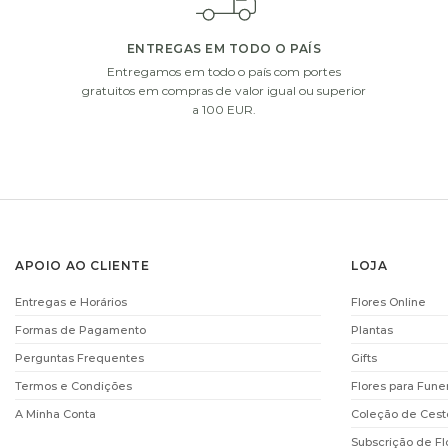
ENTREGAS EM TODO O PAÍS
Entregamos em todo o país com portes
i
gratuitos em compras de valor igual ou superior
a 100 EUR.
APOIO AO CLIENTE
LOJA
VELA VILA HERMANOS
CHOCOLAT
Entregas e Horários
Flores Online
MUGUET VERT
DECOFLORALIA (1
Formas de Pagamento
Plantas
€
12.00
€
14.90
Perguntas Frequentes
Gifts
ADICIONAR
ADICIONAR
Termos e Condições
Flores para Fune
A Minha Conta
Coleção de Cest
i
Subscrição de Fl