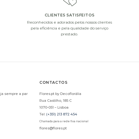
CLIENTES SATISFEITOS
Reconhecidos e adorados pelos nossos clientes
i
i
pela eficiência e pela qualidade do serviço
prestado.
CONTACTOS
ECOFLORALIA
VELA VILA HERMANOS
ja sempre a par
Flores.pt by Decoflorália
COLATES (255GR)
PIVOINE – 400GR
Rua Castilho, 185 C
€
15.90
€
19.00
1070-051 – Lisboa
Tel:
(+351) 213 872 454
ADICIONAR
ADICIONAR
Chamada para a rede fixa nacional
flores@flores.pt
i
i