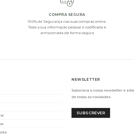
COMPRA SEGURA
100% de Segurança nas suas compras online.
i
i
Toda a sua informação pessoal é codificada e
armazenada de forma segura
NEWSLETTER
S
VELA VILA HERMANOS
D
Subscreva a nossa newsletter e este
68GR)
PIVOINE – 200GR
CHO
de todas as novidades.
€
12.00
ADICIONAR
SUBSCREVER
ral
os
i
i
ores