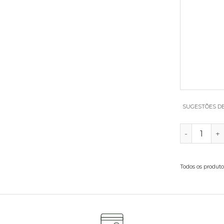
SUGESTÕES D
QUANTIDA
Todos os produto
ferta com vasos de vidro, chocolates ou uma garrafa de vinho 