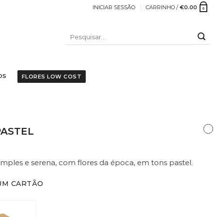
INICIAR SESSÃO
CARRINHO /
€
0.00
0
PESQUISAR
POR:
OS
FLORES LOW COST
PASTEL
imples e serena, com flores da época, em tons pastel.
UM CARTÃO