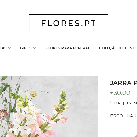
TAS
GIFTS
FLORES PARA FUNERAL
COLEÇÃO DE CEST
eu carrinho
 da época, em tons pastel.
JARRA 
€
30.00
Uma jarra s
ESCOLHA 