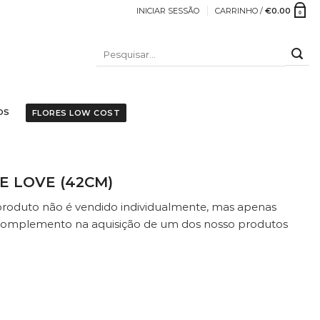
INICIAR SESSÃO
CARRINHO /
€
0.00
0
PESQUISAR
POR:
OS
FLORES LOW COST
E LOVE (42CM)
 produto não é vendido individualmente, mas apenas
mplemento na aquisição de um dos nosso produtos