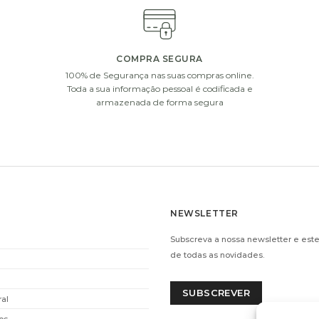
ferta com vasos de vidro, chocolates ou uma garrafa de vinho 
COMPRA SEGURA
100% de Segurança nas suas compras online.
i
i
Toda a sua informação pessoal é codificada e
armazenada de forma segura
NEWSLETTER
T AND
CHAMPANHE MOET AND
CHAM
Subscreva a nossa newsletter e este
L)
CHANDON (37,5CL)
P
de todas as novidades.
€
38.00
ADICIONAR
SUBSCREVER
ral