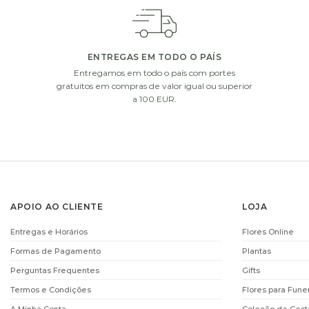
ADICIONE UM PEQUENO EXTRA À SUA OFERTA
Escolha um de nossos presentes extras. Complete a sua o
ENTREGAS EM TODO O PAÍS
Entregamos em todo o país com portes
i
gratuitos em compras de valor igual ou superior
a 100 EUR.
APOIO AO CLIENTE
LOJA
CHOCOLATS
CHAMPANHE MOE
Entregas e Horários
Flores Online
DECOFLORALIA (168GR)
CHANDON (75C
Formas de Pagamento
Plantas
€
14.90
€
61.00
Perguntas Frequentes
Gifts
ADICIONAR
ADICIONAR
Termos e Condições
Flores para Fune