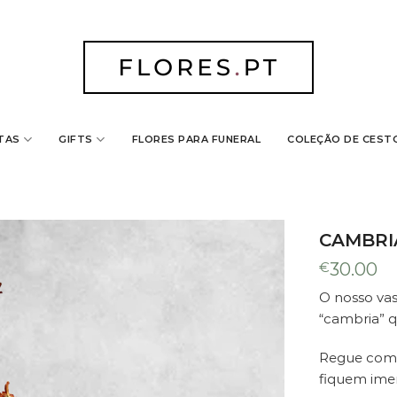
TAS
GIFTS
FLORES PARA FUNERAL
COLEÇÃO DE CEST
o ao seu carrinho
to por uma orquídea "cambria" que há em diversos tons. Re
CAMBRI
 Altura: 70cm Diâmetro: 14cm
€
30.00
O nosso va
“cambria” q
Regue com f
fiquem imer