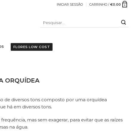
INICIAR SESSÃO
CARRINHO /
€
0.00
0
PESQUISAR
POR:
OS
FLORES LOW COST
gue com frequência, mas sem exagerar, para evitar
A ORQUÍDEA
so de diversos tons composto por uma orquídea
ue há em diversos tons.
requência, mas sem exagerar, para evitar que as raízes
sas na água.