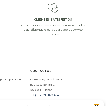
ou champanhe.
CLIENTES SATISFEITOS
Reconhecidos e adorados pelos nossos clientes
i
i
pela eficiência e pela qualidade do serviço
prestado.
CONTACTOS
PANHE LAURENT-
PELUCHE GIGANTE (85CM)
ja sempre a par
Flores.pt by Decoflorália
ERRIER (75CL)
€
34.90
Rua Castilho, 185 C
€
66.00
1070-051 – Lisboa
ADICIONAR
Tel:
(+351) 213 872 454
ADICIONAR
Chamada para a rede fixa nacional
flores@flores.pt