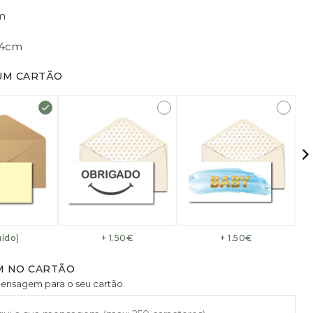
m
14cm
UM CARTÃO
uído)
+ 1.50€
+ 1.50€
 NO CARTÃO
mensagem para o seu cartão.