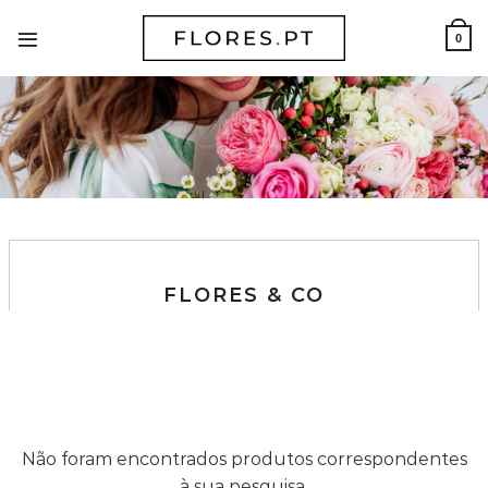
Skip
to
0
content
FLORES & CO
Não foram encontrados produtos correspondentes
à sua pesquisa.