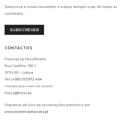
Subscreva a nossa newsletter e esteja sempre a par de todas as
novidades.
SUBSCREVER
CONTACTOS
Flores.pt by Decoflorália
Rua Castilho, 185 C
1070-051 – Lisboa
Tel:
(+351) 213 872 454
Chamada para a rede fixa nacional
flores@flores.pt
Dispomos de livro de reclamações eletrónico em
www.livroreclamacoes.pt