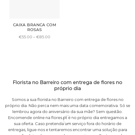
CAIXA BRANCA COM
ROSAS
Price
€
55.00
–
€
85.00
range:
This
€55.00
product
through
€85.00
has
multiple
variants.
The
options
Florista no Barreiro com entrega de flores no
may
próprio dia
be
chosen
Somos a sua florista no Barreiro com entrega de flores no
on
próprio dia. Não perca nem mais uma data comemorativa. Só se
the
lembrou agora do aniversário da sua mãe? Sem questão.
e
product
Encomende online na flores.pt e no próprio dia entregamos a
h
sua oferta. Caso pretenda um serviço fora do horário de
page
entregas, ligue-nos e tentaremos encontrar uma solução para