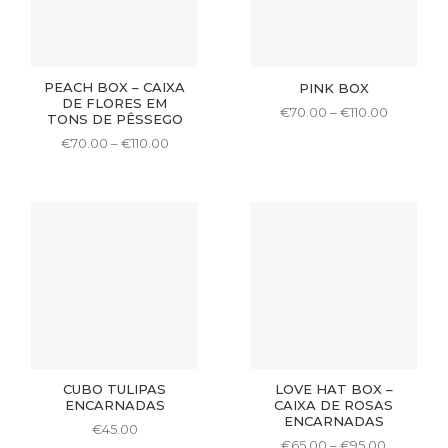
on
the
product
page
PEACH BOX – CAIXA
PINK BOX
DE FLORES EM
Price
€
70.00
–
€
110.00
TONS DE PÊSSEGO
range:
This
€70.00
Price
€
70.00
–
€
110.00
product
through
range:
This
€110.00
€70.00
has
product
through
multiple
€110.00
has
variants.
multiple
The
variants.
options
The
may
options
be
may
chosen
be
on
chosen
the
on
product
CUBO TULIPAS
LOVE HAT BOX –
the
page
ENCARNADAS
CAIXA DE ROSAS
product
ENCARNADAS
€
45.00
page
Price
€
65.00
–
€
95.00