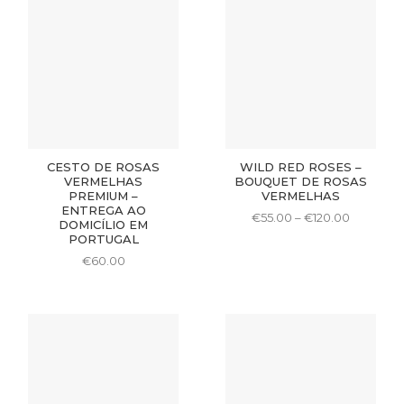
CESTO DE ROSAS
WILD RED ROSES –
VERMELHAS
BOUQUET DE ROSAS
PREMIUM –
VERMELHAS
ENTREGA AO
Price
€
55.00
–
€
120.00
DOMICÍLIO EM
range:
This
PORTUGAL
€55.00
product
through
€
60.00
€120.00
has
multiple
variants.
The
options
may
be
chosen