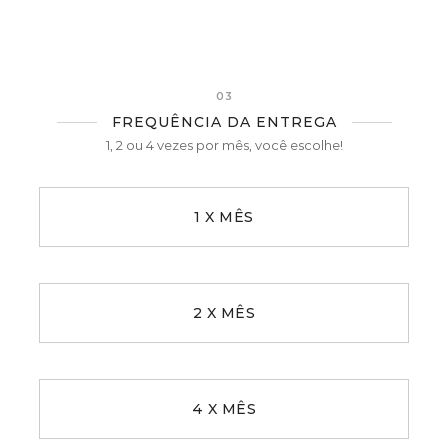
03
FREQUÊNCIA DA ENTREGA
1, 2 ou 4 vezes por mês, você escolhe!
1 X MÊS
2 X MÊS
4 X MÊS