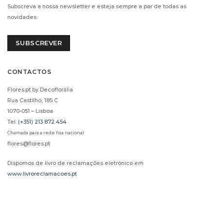
Subscreva a nossa newsletter e esteja sempre a par de todas as
novidades.
SUBSCREVER
CONTACTOS
Flores.pt by Decoflorália
Rua Castilho, 185 C
1070-051 – Lisboa
Tel:
(+351) 213 872 454
Chamada para a rede fixa nacional
flores@flores.pt
Dispomos de livro de reclamações eletrónico em
www.livroreclamacoes.pt