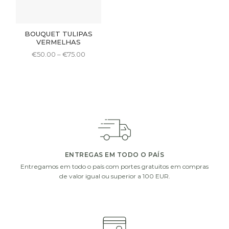
be
be
chosen
chosen
on
on
BOUQUET TULIPAS
the
the
VERMELHAS
product
product
Price
€
50.00
–
€
75.00
page
page
range:
This
€50.00
product
through
€75.00
has
multiple
variants.
The
options
may
be
ENTREGAS EM TODO O PAÍS
chosen
Entregamos em todo o país com portes gratuitos em compras
on
de valor igual ou superior a 100 EUR.
the
product
page