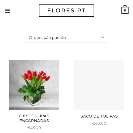
Skip
to
0
content
CUBO TULIPAS
SACO DE TULIPAS
ENCARNADAS
€
40.00
€
45.00