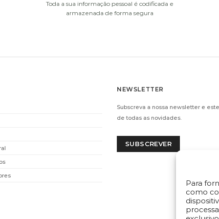
Toda a sua informação pessoal é codificada e
armazenada de forma segura
NEWSLETTER
IA
CHAMPANHE MOET AND
CHAM
Subscreva a nossa newsletter e este
6GR)
CHANDON (75CL)
CH
de todas as novidades.
€
61.00
ADICIONAR
SUBSCREVER
ral
os
i
i
ores
Para for
como coo
dispositi
process
exclusivo