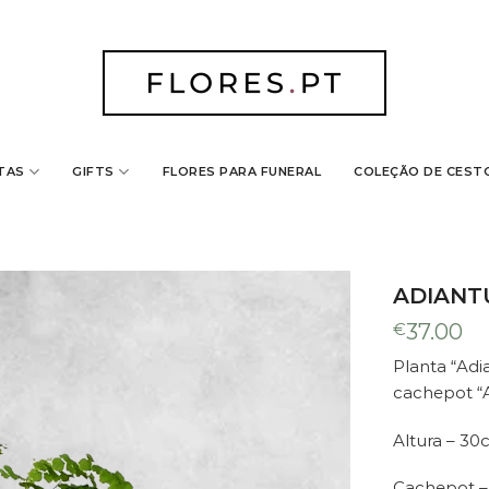
TAS
GIFTS
FLORES PARA FUNERAL
COLEÇÃO DE CEST
nado ao seu carrinho
", colocada no nosso cachepot "Animalando Tito", de cerâm
ADIANT
€
37.00
Planta “Ad
cachepot “A
Altura – 3
Cachepot –