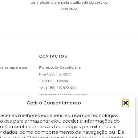
pela eficiência e pela qualidade do serviço
prestado.
CONTACTOS
PANHE MOET AND
CHAMPANHE LAURENT-
ja sempre a par
Flores.pt by Decoflorália
ANDON (37,5CL)
PERRIER (75CL)
Rua Castilho, 185 C
€
38.00
€
66.00
1070-051 – Lisboa
Tel:
(+351) 213 872 454
ADICIONAR
ADICIONAR
Chamada para a rede fixa nacional
flores@flores.pt
Gerir o Consentimento
i
i
Dispomos de livro de reclamações eletrónico em
necer as melhores experiências, usamos tecnologias
kies para armazenar e/ou aceder a informações do
www.livroreclamacoes.pt
vo. Consentir com essas tecnologias permitir-nos-á
ar dados, como comportamento de navegação ou IDs
s neste site. Não consentir ou retirar o consentimento