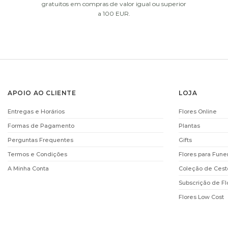
gratuitos em compras de valor igual ou superior
a 100 EUR.
APOIO AO CLIENTE
LOJA
DECOFLORALIA
DECOFLORAL
Entregas e Horários
Flores Online
CHOCOLATES (255GR)
CHOCOLATES (15
Formas de Pagamento
Plantas
€
15.90
€
9.90
Perguntas Frequentes
Gifts
ADICIONAR
ADICIONAR
Termos e Condições
Flores para Fune
A Minha Conta
Coleção de Cest
i
Subscrição de Fl
Flores Low Cost