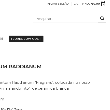
INICIAR SESSÃO
CARRINHO /
€
0.00
0
PESQUISAR
POR:
OS
FLORES LOW COST
ica branca. Altura - 30cm Cachepot - 19x17x17cm
UM RADDIANUM
iantum Raddianum “Fragrans”, colocada no nosso
nimalando Tito”, de cerâmica branca.
0cm
 19x17x17cm