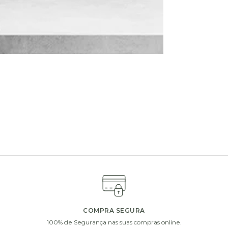
ferta com vasos de vidro, chocolates ou uma garrafa de vinho 
COMPRA SEGURA
100% de Segurança nas suas compras online.
i
i