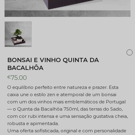
surpreender um homem
especial, celebrar um aniversário
marcante ou impressionar num
contexto corporativo. Uma
escolha que combina beleza,
sabor e significado numa única
caixa memorável. O que inclui
esta caixa: Bonsai em vaso —
BONSAI E VINHO QUINTA DA
símbolo de equilíbrio e
BACALHÔA
longevidade Vinho Quinta da
€
75.00
Bacalhôa 750ml — cor rubi,
robusto e apimentado
O equilíbrio perfeito entre natureza e prazer. Esta
Apresentação elegante em caixa,
caixa une o estilo zen e atemporal de um bonsai
pronta a oferecer Entrega rápida
com um dos vinhos mais emblemáticos de Portugal
em Portugal Continental Cartão
— o Quinta da Bacalhôa 750ml, das terras do Sado,
de mensagem personalizado
com cor rubi intensa e uma sensação gustativa cheia,
incluído
robusta e apimentada.
Uma oferta sofisticada, original e com personalidade