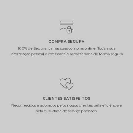
i
i
COMPRA SEGURA
100% de Segurança nas suas compras online. Toda a sua
informação pessoal é codificada e armazenada de forma segura
VELA VILA
VELA VILA
HERMANOS MUGUET
HERMANOS PIVOINE
VERT
– 200GR
€
12.00
€
12.00
ADICIONAR
ADICIONAR
CLIENTES SATISFEITOS
i
i
Reconhecidos e adorados pelos nossos clientes pela eficiência e
pela qualidade do serviço prestado.