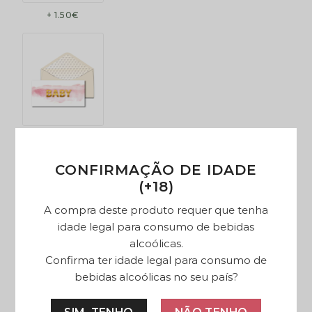
+ 1.50€
+ 1.50€
CONFIRMAÇÃO DE IDADE
MENSAGEM NO CARTÃO
(+18)
Introduza a mensagem para o seu cartão.
A compra deste produto requer que tenha
idade legal para consumo de bebidas
alcoólicas.
Confirma ter idade legal para consumo de
bebidas alcoólicas no seu país?