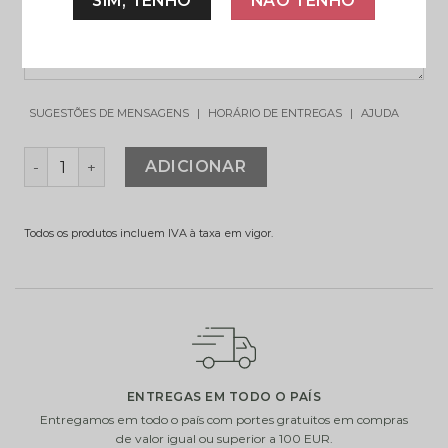
SIM, TENHO
NÃO TENHO
SUGESTÕES DE MENSAGENS
|
HORÁRIO DE ENTREGAS
|
AJUDA
QUANTIDADE DE BONSAI E VINHO QUINTA DA BACA
ADICIONAR
Todos os produtos incluem IVA à taxa em vigor.
ADICIONE UM PEQUENO EXTRA À SUA OFERTA
Escolha um de nossos presentes extras. Complete a
sua oferta com vasos de vidro, chocolates ou uma
garrafa de vinho ou champanhe.
ENTREGAS EM TODO O PAÍS
Entregamos em todo o país com portes gratuitos em compras
de valor igual ou superior a 100 EUR.