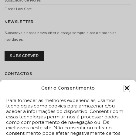
Subscrição de Flores
€
9.90
€
61.00
Flores Low Cost
ADICIONAR
ADICIONAR
NEWSLETTER
Subscreva a nossa newsletter e esteja sempre a par de todas as
i
i
novidades.
SUBSCREVER
CONTACTOS
Flores.pt by Decoflorália
CHAMPANHE MOET
CHAMPANHE
Gerir o Consentimento
AND CHANDON
LAURENT-PERRIER
Rua Castilho, 185 C
(37,5CL)
(75CL)
1070-051 – Lisboa
Para fornecer as melhores experiências, usamos
€
38.00
€
66.00
Tel:
(+351) 213 872 454
tecnologias como cookies para armazenar e/ou
aceder a informações do dispositivo. Consentir com
Chamada para a rede fixa nacional
ADICIONAR
ADICIONAR
essas tecnologias permitir-nos-á processar dados,
flores@flores.pt
como comportamento de navegação ou IDs
exclusivos neste site. Não consentir ou retirar o
Dispomos de livro de reclamações eletrónico em
consentimento pode afetar negativamente certos
i
i