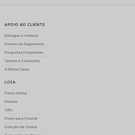
DECOFLORALIA
VELA VILA
APOIO AO CLIENTE
CHOCOLATES
HERMANOS PIVOINE
(255GR)
– 400GR
Entregas e Horários
€
15.90
€
19.00
Formas de Pagamento
ADICIONAR
ADICIONAR
Perguntas Frequentes
Termos e Condições
A Minha Conta
i
i
LOJA
Flores Online
Plantas
Gifts
Flores para Funeral
DECOFLORALIA
CHAMPANHE MOET
CHOCOLATES
AND CHANDON
Coleção de Cestos
(156GR)
(75CL)