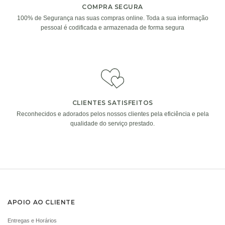
COMPRA SEGURA
100% de Segurança nas suas compras online. Toda a sua informação
pessoal é codificada e armazenada de forma segura
VELA VILA HERMANOS
CHOCOLATS
MUGUET VERT
DECOFLORALIA
(168GR)
€
12.00
€
14.90
ADICIONAR
ADICIONAR
CLIENTES SATISFEITOS
i
i
Reconhecidos e adorados pelos nossos clientes pela eficiência e pela
qualidade do serviço prestado.
VELA VILA HERMANOS
DECOFLORALIA
APOIO AO CLIENTE
PIVOINE – 200GR
CHOCOLATES (255GR)
€
12.00
€
15.90
Entregas e Horários