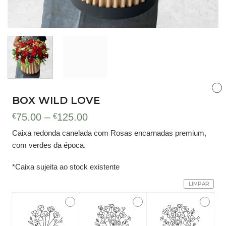
BOX WILD LOVE
Price
€
75.00
–
€
125.00
range:
Caixa redonda canelada com Rosas encarnadas premium,
€75.00
com verdes da época.
through
€125.00
*Caixa sujeita ao stock existente
LIMPAR