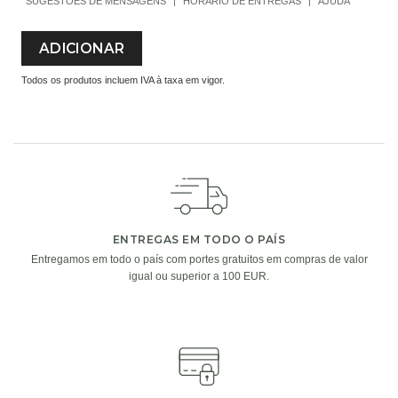
SUGESTÕES DE MENSAGENS
|
HORÁRIO DE ENTREGAS
|
AJUDA
ADICIONAR
Todos os produtos incluem IVA à taxa em vigor.
ADICIONE UM PEQUENO EXTRA À SUA OFERTA
Escolha um de nossos presentes extras. Complete a sua
oferta com vasos de vidro, chocolates ou uma garrafa de
vinho ou champanhe.
ENTREGAS EM TODO O PAÍS
Entregamos em todo o país com portes gratuitos em compras de valor
igual ou superior a 100 EUR.
i
i