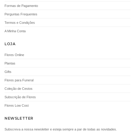
ADICIONAR
ADICIONAR
Formas de Pagamento
Perguntas Frequentes
Termos e Condições
i
i
A Minha Conta
LOJA
Flores Online
Plantas
Gifts
VELA VILA HERMANOS
DECOFLORALIA
Flores para Funeral
PIVOINE – 400GR
CHOCOLATES (156GR)
Coleção de Cestos
€
19.00
€
9.90
Subscrição de Flores
ADICIONAR
ADICIONAR
Flores Low Cost
NEWSLETTER
i
i
Subscreva a nossa newsletter e esteja sempre a par de todas as novidades.