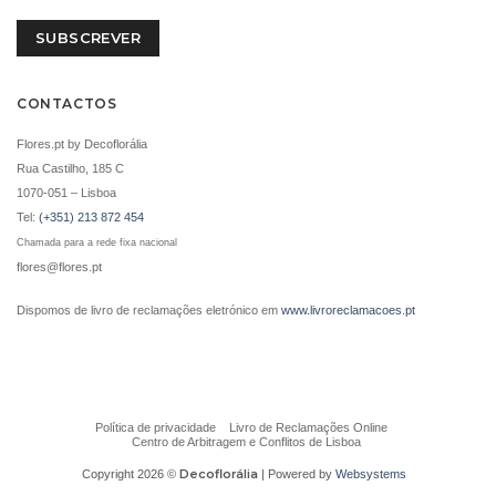
SUBSCREVER
CONTACTOS
CHAMPANHE MOET
CHAMPANHE MOET
Flores.pt by Decoflorália
AND CHANDON (75CL)
AND CHANDON
(37,5CL)
Rua Castilho, 185 C
€
61.00
1070-051 – Lisboa
€
38.00
ADICIONAR
Tel:
(+351) 213 872 454
ADICIONAR
Chamada para a rede fixa nacional
flores@flores.pt
i
i
Dispomos de livro de reclamações eletrónico em
www.livroreclamacoes.pt
Política de privacidade
Livro de Reclamações Online
Centro de Arbitragem e Conflitos de Lisboa
Decoflorália
Copyright 2026 ©
| Powered by
Websystems