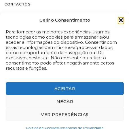
CONTACTOS
Flores.pt by Decoflorália
CHAMPANHE
QUINTA DO CARMO
Gerir o Consentimento
RUINART (75CL)
(75CL)
Rua Castilho, 185 C
€
71.90
€
20.50
1070-051 – Lisboa
Para fornecer as melhores experiências, usamos
Tel:
(+351) 213 872 454
ADICIONAR
*
ADICIONAR
tecnologias como cookies para armazenar e/ou
Chamada para a rede fixa nacional
aceder a informações do dispositivo. Consentir com
flores@flores.pt
essas tecnologias permitir-nos-á processar dados,
como comportamento de navegação ou IDs
i
i
exclusivos neste site. Não consentir ou retirar o
Dispomos de livro de reclamações eletrónico em
consentimento pode afetar negativamente certos
www.livroreclamacoes.pt
recursos e funções.
ACEITAR
NEGAR
PELUCHE LOVE
PELUCHE 42CM
(42CM)
€
20.90
VER PREFERÊNCIAS
€
20.90
Política de privacidade
Livro de Reclamações Online
Centro de Arbitragem e Conflitos de Lisboa
ADICIONAR
ADICIONAR
Política de Cookies
Declaração de Privacidade