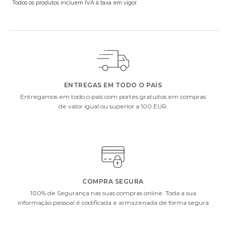
Todos os produtos incluem IVA à taxa em vigor.
ADICIONE UM PEQUENO EXTRA À SUA OFERTA
Escolha um de nossos presentes extras. Complete a
sua oferta com vasos de vidro, chocolates ou uma
garrafa de vinho ou champanhe.
ENTREGAS EM TODO O PAÍS
Entregamos em todo o país com portes gratuitos em compras
de valor igual ou superior a 100 EUR.
i
i
COMPRA SEGURA
100% de Segurança nas suas compras online. Toda a sua
informação pessoal é codificada e armazenada de forma segura
DECOFLORALIA
DECOFLORALIA
CHOCOLATES
CHOCOLATES
(255GR)
(156GR)