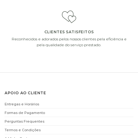
€
15.90
€
9.90
ADICIONAR
ADICIONAR
CLIENTES SATISFEITOS
i
i
Reconhecidos e adorados pelos nossos clientes pela eficiência e
pela qualidade do serviço prestado.
CHAMPANHE MOET
CHAMPANHE MOET
APOIO AO CLIENTE
AND CHANDON
AND CHANDON
(75CL)
(37,5CL)
Entregas e Horários
€
61.00
€
38.00
Formas de Pagamento
ADICIONAR
ADICIONAR
Perguntas Frequentes
Termos e Condições