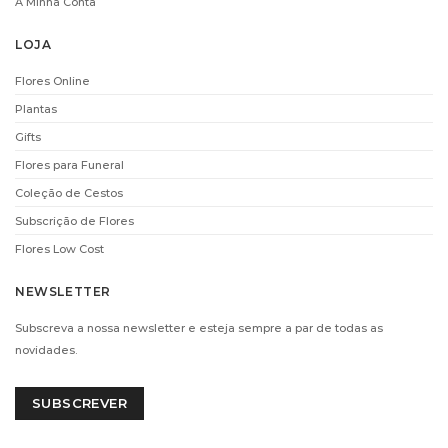
A Minha Conta
i
i
LOJA
Flores Online
Plantas
Gifts
Flores para Funeral
CHAMPANHE
CHAMPANHE VEUVE
LAURENT-PERRIER
CLICQUOT (75CL)
Coleção de Cestos
(75CL)
€
69.90
Subscrição de Flores
€
66.00
ADICIONAR
Flores Low Cost
ADICIONAR
NEWSLETTER
Subscreva a nossa newsletter e esteja sempre a par de todas as
i
i
novidades.
SUBSCREVER