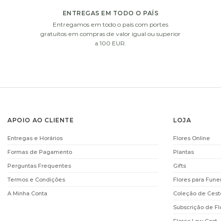
ENTREGAS EM TODO O PAÍS
Entregamos em todo o país com portes
i
gratuitos em compras de valor igual ou superior
a 100 EUR.
APOIO AO CLIENTE
LOJA
CHOCOLATS
DECOFLORAL
Entregas e Horários
Flores Online
DECOFLORALIA (168GR)
CHOCOLATES (25
Formas de Pagamento
Plantas
€
14.90
€
15.90
Perguntas Frequentes
Gifts
ADICIONAR
ADICIONAR
Termos e Condições
Flores para Fune
A Minha Conta
Coleção de Cest
i
Subscrição de Fl