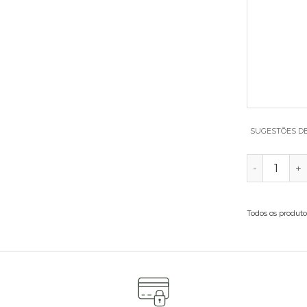
SUGESTÕES D
QUANTIDA
Todos os produto
ferta com vasos de vidro, chocolates ou uma garrafa de vinho 