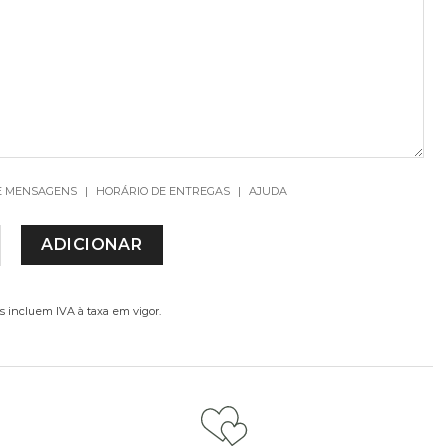
E MENSAGENS
|
HORÁRIO DE ENTREGAS
|
AJUDA
DE DE CANDLE HOLDER
ADICIONAR
s incluem IVA à taxa em vigor.
ou champanhe.