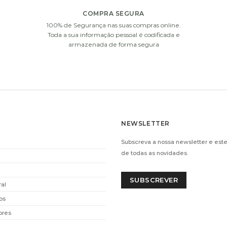
COMPRA SEGURA
100% de Segurança nas suas compras online.
i
i
Toda a sua informação pessoal é codificada e
armazenada de forma segura
NEWSLETTER
IA
DECOFLORALIA
CHAM
Subscreva a nossa newsletter e este
5GR)
CHOCOLATES (156GR)
C
de todas as novidades.
€
9.90
ADICIONAR
SUBSCREVER
ral
os
i
i
ores