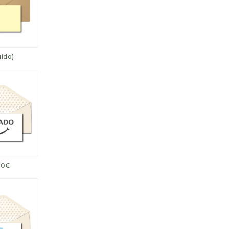
uído)
.50€