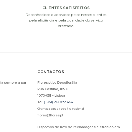
CLIENTES SATISFEITOS
Reconhecidos e adorados pelos nossos clientes
i
i
pela eficiência e pela qualidade do serviço
prestado.
CONTACTOS
PANHE MOET AND
CHAMPANHE MOET AND
ja sempre a par
Flores.pt by Decoflorália
HANDON (75CL)
CHANDON (37,5CL)
Rua Castilho, 185 C
€
61.00
€
38.00
1070-051 – Lisboa
Tel:
(+351) 213 872 454
ADICIONAR
ADICIONAR
Chamada para a rede fixa nacional
flores@flores.pt
i
i
Dispomos de livro de reclamações eletrónico em