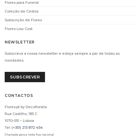
Flores para Funeral
CHAMPANHE MOET
CHAMPANHE
AND CHANDON
LAURENT-PERRIER
Coleção de Cestos
(37,5CL)
(75CL)
Subscrição de Flores
€
38.00
€
66.00
Flores Low Cost
ADICIONAR
ADICIONAR
NEWSLETTER
Subscreva a nossa newsletter e esteja sempre a par de todas as
i
i
novidades.
SUBSCREVER
CONTACTOS
Flores.pt by Decoflorália
CHAMPANHE VEUVE
CHAMPANHE
CLICQUOT (75CL)
RUINART (75CL)
Rua Castilho, 185 C
€
69.90
€
71.90
1070-051 – Lisboa
Tel:
(+351) 213 872 454
ADICIONAR
*
ADICIONAR
Chamada para a rede fixa nacional