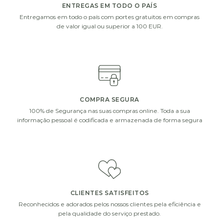
garrafa de vinho ou champanhe.
ENTREGAS EM TODO O PAÍS
Entregamos em todo o país com portes gratuitos em compras
de valor igual ou superior a 100 EUR.
i
i
COMPRA SEGURA
100% de Segurança nas suas compras online. Toda a sua
informação pessoal é codificada e armazenada de forma segura
CHOCOLATS
DECOFLORALIA
DECOFLORALIA
CHOCOLATES
(168GR)
(255GR)
€
14.90
€
15.90
ADICIONAR
ADICIONAR
CLIENTES SATISFEITOS
i
i
Reconhecidos e adorados pelos nossos clientes pela eficiência e
pela qualidade do serviço prestado.