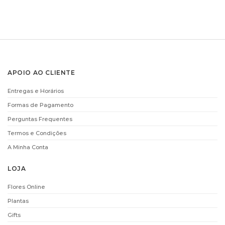
DECOFLORALIA
CHAMPANHE MOET
APOIO AO CLIENTE
CHOCOLATES
AND CHANDON
(156GR)
(75CL)
Entregas e Horários
€
9.90
€
61.00
Formas de Pagamento
ADICIONAR
ADICIONAR
Perguntas Frequentes
Termos e Condições
A Minha Conta
i
i
LOJA
Flores Online
Plantas
Gifts