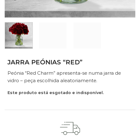
JARRA PEÓNIAS “RED”
Peónia “Red Charm” apresenta-se numa jarra de
vidro – peça escolhida aleatoriamente.
Este produto está esgotado e indisponível.
ADICIONE UM PEQUENO EXTRA À SUA OFERTA
Escolha um de nossos presentes extras. Complete a
sua oferta com vasos de vidro, chocolates ou uma