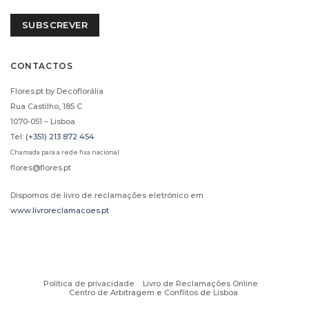
SUBSCREVER
CONTACTOS
Flores.pt by Decoflorália
CHAMPANHE MOET
CHAMPANHE MOET
AND CHANDON
AND CHANDON
Rua Castilho, 185 C
(75CL)
(37,5CL)
1070-051 – Lisboa
€
61.00
€
38.00
Tel:
(+351) 213 872 454
Chamada para a rede fixa nacional
ADICIONAR
ADICIONAR
flores@flores.pt
Dispomos de livro de reclamações eletrónico em
i
i
www.livroreclamacoes.pt
Política de privacidade
Livro de Reclamações Online
Centro de Arbitragem e Conflitos de Lisboa