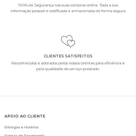
100% de Segurança nas suas compras online. Toda a sua
informação pessoal é codificada e armazenada de forma segura
VELA VILA
CHOCOLATS
HERMANOS MUGUET
DECOFLORALIA
VERT
(168GR)
€
12.00
€
14.90
ADICIONAR
ADICIONAR
CLIENTES SATISFEITOS
i
i
Reconhecidos e adorados pelos nossos clientes pela eficiência e
pela qualidade do serviço prestado.
VELA VILA
DECOFLORALIA
APOIO AO CLIENTE
HERMANOS PIVOINE
CHOCOLATES
– 200GR
(255GR)
Entregas e Horários
€
12.00
€
15.90
Formas de Pagamento