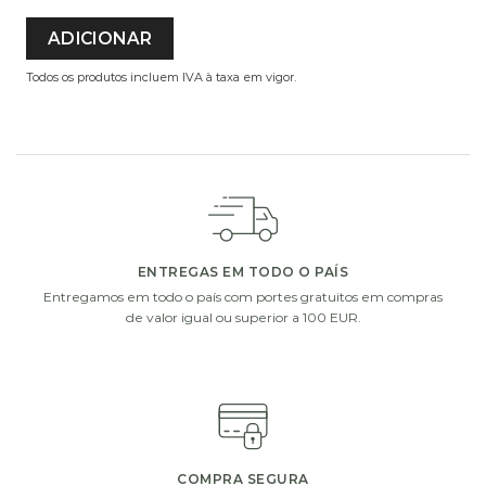
ADICIONAR
Todos os produtos incluem IVA à taxa em vigor.
ADICIONE UM PEQUENO EXTRA À SUA OFERTA
Escolha um de nossos presentes extras. Complete a
sua oferta com vasos de vidro, chocolates ou uma
garrafa de vinho ou champanhe.
ENTREGAS EM TODO O PAÍS
Entregamos em todo o país com portes gratuitos em compras
de valor igual ou superior a 100 EUR.
i
i
COMPRA SEGURA