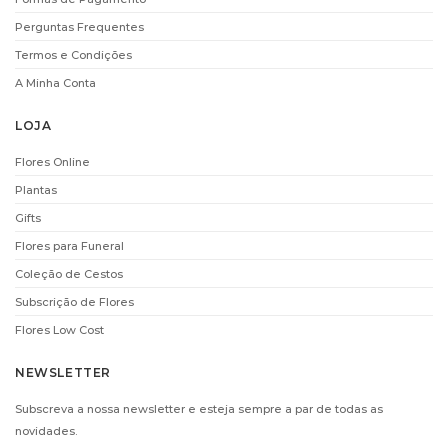
ADICIONAR
ADICIONAR
Perguntas Frequentes
Termos e Condições
A Minha Conta
i
i
LOJA
Flores Online
Plantas
Gifts
Flores para Funeral
VELA VILA
DECOFLORALIA
HERMANOS PIVOINE
CHOCOLATES
Coleção de Cestos
– 400GR
(156GR)
Subscrição de Flores
€
19.00
€
9.90
Flores Low Cost
ADICIONAR
ADICIONAR
NEWSLETTER
Subscreva a nossa newsletter e esteja sempre a par de todas as
i
i
novidades.