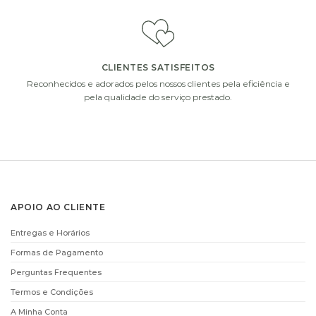
€
15.90
€
9.90
ADICIONAR
ADICIONAR
CLIENTES SATISFEITOS
i
i
Reconhecidos e adorados pelos nossos clientes pela eficiência e
pela qualidade do serviço prestado.
CHAMPANHE MOET
CHAMPANHE MOET
APOIO AO CLIENTE
AND CHANDON
AND CHANDON
(75CL)
(37,5CL)
Entregas e Horários
€
61.00
€
38.00
Formas de Pagamento
ADICIONAR
ADICIONAR
Perguntas Frequentes
Termos e Condições
A Minha Conta
i
i