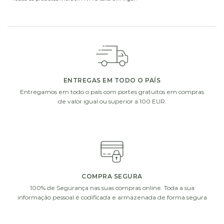
ADICIONE UM PEQUENO EXTRA À SUA OFERTA
Escolha um de nossos presentes extras. Complete a
sua oferta com vasos de vidro, chocolates ou uma
garrafa de vinho ou champanhe.
ENTREGAS EM TODO O PAÍS
Entregamos em todo o país com portes gratuitos em compras
de valor igual ou superior a 100 EUR.
i
i
COMPRA SEGURA
100% de Segurança nas suas compras online. Toda a sua
informação pessoal é codificada e armazenada de forma segura
DECOFLORALIA
DECOFLORALIA
CHOCOLATES
CHOCOLATES
(255GR)
(156GR)