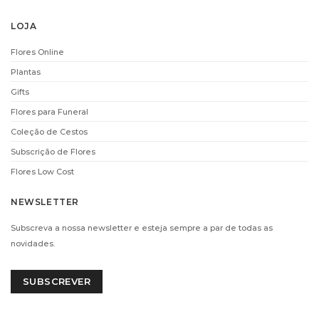
LOJA
Flores Online
Plantas
Gifts
Flores para Funeral
CHAMPANHE
CHAMPANHE VEUVE
LAURENT-PERRIER
CLICQUOT (75CL)
Coleção de Cestos
(75CL)
€
69.90
Subscrição de Flores
€
66.00
ADICIONAR
Flores Low Cost
ADICIONAR
NEWSLETTER
Subscreva a nossa newsletter e esteja sempre a par de todas as
i
i
novidades.
SUBSCREVER