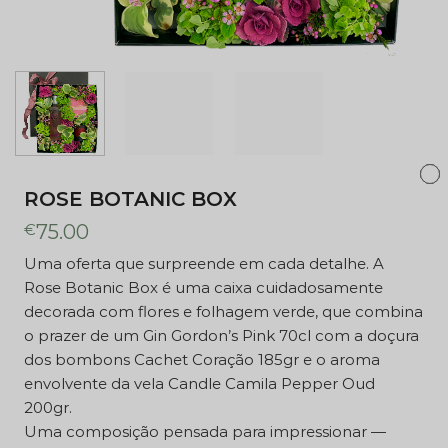
algo verdadeiramente diferente e
memorável, seja a um familiar,
amigo ou colega especial.
Entrega disponível em Portugal
Continental, com cartão de
mensagem personalizado
incluído. O que inclui a Rose
Botanic Box: Caixa decorada
ROSE BOTANIC BOX
com flores e folhagem verde Gin
€
75.00
Gordon's Pink 70cl Bombons
Cachet Coração 185gr Vela
Uma oferta que surpreende em cada detalhe. A
Candle Camila Pepper Oud
Rose Botanic Box é uma caixa cuidadosamente
200gr Cartão de mensagem
decorada com flores e folhagem verde, que combina
personalizado incluído
o prazer de um Gin Gordon’s Pink 70cl com a doçura
dos bombons Cachet Coração 185gr e o aroma
envolvente da vela Candle Camila Pepper Oud
200gr.
Uma composição pensada para impressionar —