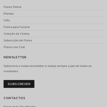
Flores Online
Plantas
Gifts
Flores para Funeral
VELA VILA
DECOFLORALIA
HERMANOS PIVOINE
CHOCOLATES
Coleção de Cestos
– 400GR
(156GR)
Subscrição de Flores
€
19.00
€
9.90
Flores Low Cost
ADICIONAR
ADICIONAR
NEWSLETTER
Subscreva a nossa newsletter e esteja sempre a par de todas as
i
i
novidades.
SUBSCREVER
CONTACTOS
Flores.pt by Decoflorália