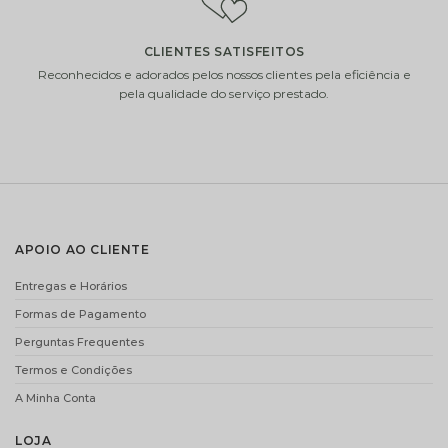
ADICIONAR
ADICIONAR
CLIENTES SATISFEITOS
i
i
Reconhecidos e adorados pelos nossos clientes pela eficiência e
pela qualidade do serviço prestado.
VELA VILA
DECOFLORALIA
APOIO AO CLIENTE
HERMANOS PIVOINE
CHOCOLATES
– 200GR
(255GR)
Entregas e Horários
€
12.00
€
15.90
Formas de Pagamento
ADICIONAR
ADICIONAR
Perguntas Frequentes
Termos e Condições
A Minha Conta
i
i
LOJA