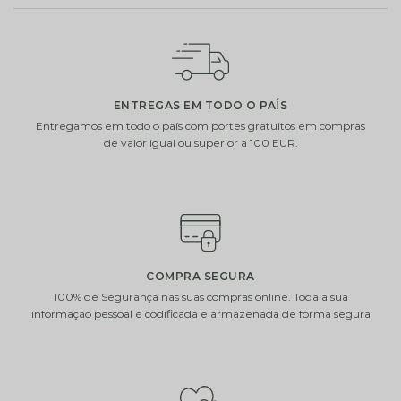
ADICIONE UM PEQUENO EXTRA À SUA OFERTA
Escolha um de nossos presentes extras. Complete a
sua oferta com vasos de vidro, chocolates ou uma
garrafa de vinho ou champanhe.
ENTREGAS EM TODO O PAÍS
Entregamos em todo o país com portes gratuitos em compras
de valor igual ou superior a 100 EUR.
i
i
COMPRA SEGURA
100% de Segurança nas suas compras online. Toda a sua
informação pessoal é codificada e armazenada de forma segura
VELA VILA
CHOCOLATS
HERMANOS MUGUET
DECOFLORALIA
VERT
(168GR)
€
12.00
€
14.90