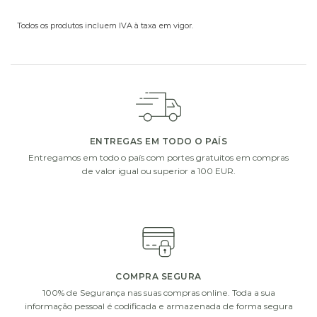
Todos os produtos incluem IVA à taxa em vigor.
ADICIONE UM PEQUENO EXTRA À SUA OFERTA
Escolha um de nossos presentes extras. Complete a
sua oferta com vasos de vidro, chocolates ou uma
garrafa de vinho ou champanhe.
ENTREGAS EM TODO O PAÍS
Entregamos em todo o país com portes gratuitos em compras
de valor igual ou superior a 100 EUR.
i
i
COMPRA SEGURA
100% de Segurança nas suas compras online. Toda a sua
informação pessoal é codificada e armazenada de forma segura
CHOCOLATS
DECOFLORALIA