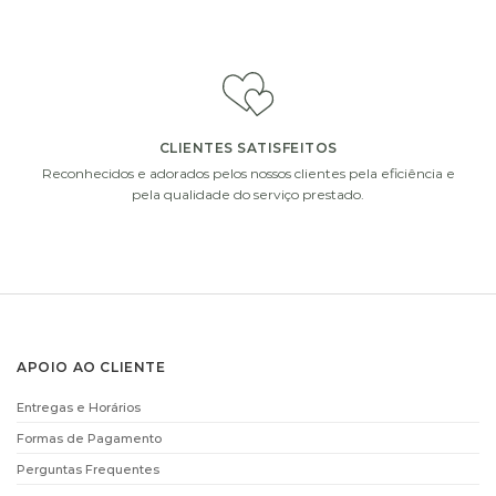
DECOFLORALIA
CHOCOLATES
(168GR)
(255GR)
€
14.90
€
15.90
ADICIONAR
ADICIONAR
CLIENTES SATISFEITOS
i
i
Reconhecidos e adorados pelos nossos clientes pela eficiência e
pela qualidade do serviço prestado.
DECOFLORALIA
CHAMPANHE MOET
APOIO AO CLIENTE
CHOCOLATES
AND CHANDON
(156GR)
(75CL)
Entregas e Horários
€
9.90
€
61.00
Formas de Pagamento
ADICIONAR
ADICIONAR
Perguntas Frequentes