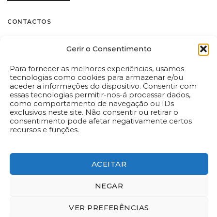
CONTACTOS
Flores.pt by Decoflorália
CHAMPANHE VEUVE
CHAMPANHE
CLICQUOT (75CL)
RUINART (75CL)
Gerir o Consentimento
Rua Castilho, 185 C
€
69.90
€
71.90
1070-051 – Lisboa
Para fornecer as melhores experiências, usamos
Tel:
(+351) 213 872 454
ADICIONAR
*
ADICIONAR
tecnologias como cookies para armazenar e/ou
Chamada para a rede fixa nacional
aceder a informações do dispositivo. Consentir com
flores@flores.pt
essas tecnologias permitir-nos-á processar dados,
como comportamento de navegação ou IDs
i
i
exclusivos neste site. Não consentir ou retirar o
Dispomos de livro de reclamações eletrónico em
consentimento pode afetar negativamente certos
www.livroreclamacoes.pt
recursos e funções.
ACEITAR
NEGAR
QUINTA DO CARMO
PELUCHE GIGANTE
(75CL)
(85CM)
VER PREFERÊNCIAS
€
20.50
€
34.90
Política de privacidade
Livro de Reclamações Online