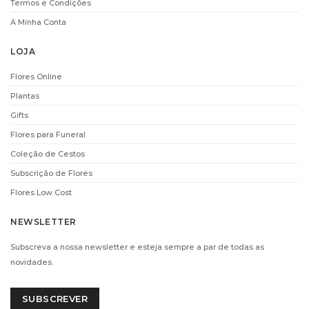
Termos e Condições
A Minha Conta
i
i
LOJA
Flores Online
Plantas
Gifts
Flores para Funeral
CHAMPANHE MOET
CHAMPANHE
AND CHANDON
LAURENT-PERRIER
Coleção de Cestos
(37,5CL)
(75CL)
Subscrição de Flores
€
38.00
€
66.00
Flores Low Cost
ADICIONAR
ADICIONAR
NEWSLETTER
Subscreva a nossa newsletter e esteja sempre a par de todas as
i
i
novidades.
SUBSCREVER