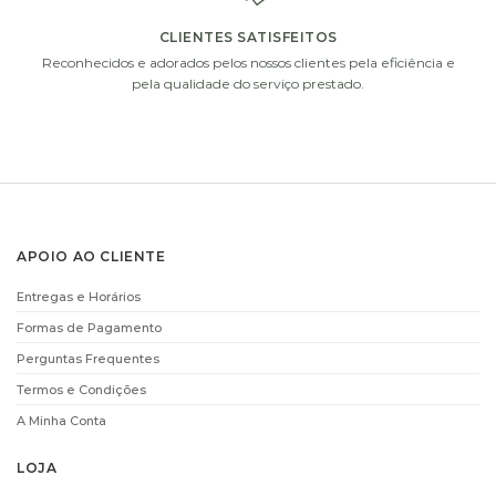
CLIENTES SATISFEITOS
i
i
Reconhecidos e adorados pelos nossos clientes pela eficiência e
pela qualidade do serviço prestado.
CHAMPANHE MOET
CHAMPANHE MOET
APOIO AO CLIENTE
AND CHANDON
AND CHANDON
(75CL)
(37,5CL)
Entregas e Horários
€
61.00
€
38.00
Formas de Pagamento
ADICIONAR
ADICIONAR
Perguntas Frequentes
Termos e Condições
A Minha Conta
i
i
LOJA