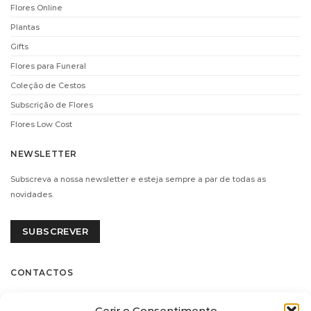
Flores Online
Plantas
Gifts
Flores para Funeral
CHAMPANHE
CHAMPANHE VEUVE
LAURENT-PERRIER
CLICQUOT (75CL)
Coleção de Cestos
(75CL)
€
69.90
Subscrição de Flores
€
66.00
ADICIONAR
Flores Low Cost
ADICIONAR
NEWSLETTER
Subscreva a nossa newsletter e esteja sempre a par de todas as
i
i
novidades.
SUBSCREVER
CONTACTOS
Flores.pt by Decoflorália
CHAMPANHE
QUINTA DO CARMO
Gerir o Consentimento
RUINART (75CL)
(75CL)