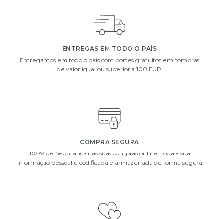
ADICIONE UM PEQUENO EXTRA À SUA OFERTA
Escolha um de nossos presentes extras. Complete a
sua oferta com vasos de vidro, chocolates ou uma
garrafa de vinho ou champanhe.
ENTREGAS EM TODO O PAÍS
Entregamos em todo o país com portes gratuitos em compras
de valor igual ou superior a 100 EUR.
i
i
COMPRA SEGURA
100% de Segurança nas suas compras online. Toda a sua
informação pessoal é codificada e armazenada de forma segura
DECOFLORALIA
DECOFLORALIA
CHOCOLATES
CHOCOLATES
(255GR)
(156GR)
€
15.90
€
9.90
ADICIONAR
ADICIONAR