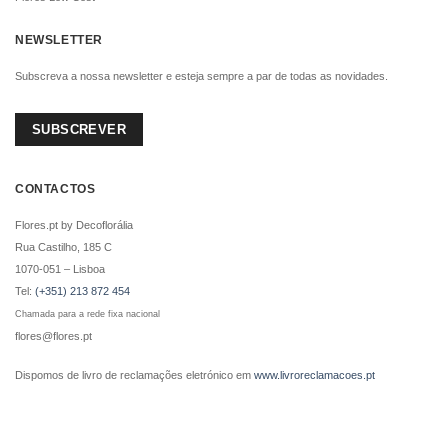
NEWSLETTER
i
i
Subscreva a nossa newsletter e esteja sempre a par de todas as novidades.
SUBSCREVER
CONTACTOS
Flores.pt by Decoflorália
CHAMPANHE VEUVE
CHAMPANHE RUINART
CLICQUOT (75CL)
(75CL)
Rua Castilho, 185 C
1070-051 – Lisboa
€
69.90
€
71.90
Tel:
(+351) 213 872 454
ADICIONAR
*
ADICIONAR
Chamada para a rede fixa nacional
flores@flores.pt
Dispomos de livro de reclamações eletrónico em
www.livroreclamacoes.pt
i
i