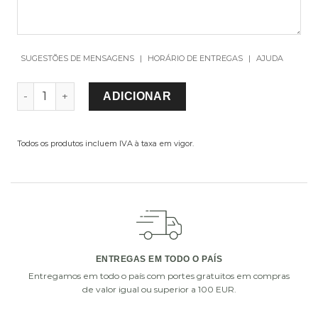
SUGESTÕES DE MENSAGENS
|
HORÁRIO DE ENTREGAS
|
AJUDA
QUANTIDADE DE TIBOR LUAR RED
ADICIONAR
Todos os produtos incluem IVA à taxa em vigor.
ADICIONE UM PEQUENO EXTRA À SUA OFERTA
Escolha um de nossos presentes extras. Complete a
sua oferta com vasos de vidro, chocolates ou uma
garrafa de vinho ou champanhe.
ENTREGAS EM TODO O PAÍS
Entregamos em todo o país com portes gratuitos em compras
de valor igual ou superior a 100 EUR.
i
i