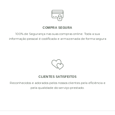
COMPRA SEGURA
100% de Segurança nas suas compras online. Toda a sua
informação pessoal é codificada e armazenada de forma segura
CHOCOLATS
DECOFLORALIA
DECOFLORALIA
CHOCOLATES (255GR)
(168GR)
€
15.90
€
14.90
ADICIONAR
ADICIONAR
CLIENTES SATISFEITOS
i
i
Reconhecidos e adorados pelos nossos clientes pela eficiência e
pela qualidade do serviço prestado.