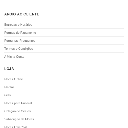
DECOFLORALIA
CHAMPANHE MOET
APOIO AO CLIENTE
CHOCOLATES (156GR)
AND CHANDON (75CL)
€
9.90
€
61.00
Entregas e Horários
ADICIONAR
ADICIONAR
Formas de Pagamento
Perguntas Frequentes
Termos e Condições
i
i
A Minha Conta
LOJA
Flores Online
Plantas
Gifts
CHAMPANHE MOET
CHAMPANHE
Flores para Funeral
AND CHANDON
LAURENT-PERRIER
(37,5CL)
(75CL)
Coleção de Cestos
€
38.00
€
66.00
Subscrição de Flores
ADICIONAR
ADICIONAR
Flores Low Cost