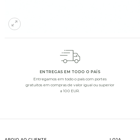
ADICIONE UM PEQUENO EXTRA À SUA OFERTA
Escolha um de nossos presentes extras. Complete a sua o
ENTREGAS EM TODO O PAÍS
Entregamos em todo o país com portes
i
gratuitos em compras de valor igual ou superior
a 100 EUR.
APOIO AO CLIENTE
LOJA