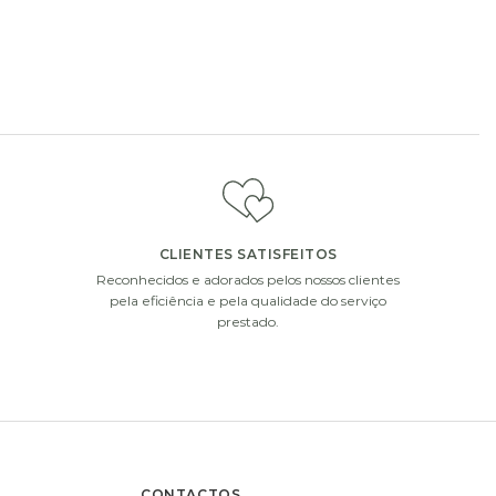
ou champanhe.
CLIENTES SATISFEITOS
Reconhecidos e adorados pelos nossos clientes
i
i
pela eficiência e pela qualidade do serviço
prestado.
CONTACTOS