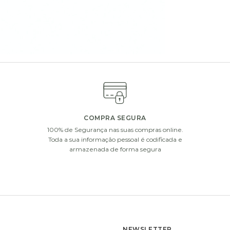
ferta com vasos de vidro, chocolates ou uma garrafa de vinho 
COMPRA SEGURA
100% de Segurança nas suas compras online.
i
i
Toda a sua informação pessoal é codificada e
armazenada de forma segura
NEWSLETTER